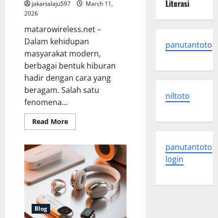
Literasi
jakartalaju597
March 11,
2026
matarowireless.net –
Dalam kehidupan
panutantoto
masyarakat modern,
berbagai bentuk hiburan
hadir dengan cara yang
beragam. Salah satu
niltoto
fenomena...
Read
Read More
more
about
Di
panutantoto
Antara
Logika
login
dan
Keberuntungan:
Menelusuri
Fenomena
Togel
dalam
Kehidupan
Blog
Masyarakat