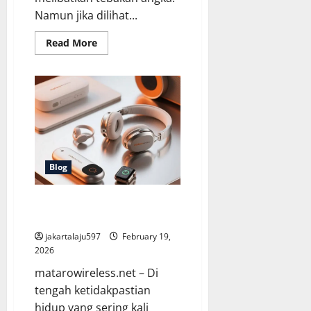
Namun jika dilihat...
Read
Read More
more
about
Antara
Angka
dan
Asa:
Togel
sebagai
Cermin
Kebutuhan
dan
Keinginan
Blog
Manusia
Atlas Empat Digit: Menjelajah
Peta Harapan dalam Dunia Togel
jakartalaju597
February 19,
2026
matarowireless.net – Di
tengah ketidakpastian
hidup yang sering kali