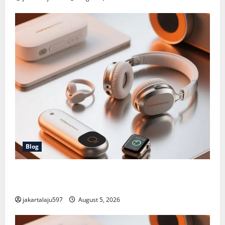
Blog
Perjalanan Matematika dalam Membentuk Peradaban
Manusia
jakartalaju597
August 5, 2026