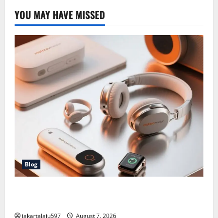
YOU MAY HAVE MISSED
Blog
Togel dalam Perspektif Sejarah Ekonomi: Risiko,
Harapan, dan Perubahan Perilaku Masyarakat
jakartalaju597
August 7, 2026