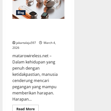
Angka
Blog
Ilusi Keberuntungan: Membaca
Togel sebagai Cermin Harapan
di Tengah Ketidakpastian Hidup
jakartalaju597
March 4,
2026
matarowireless.net –
Dalam kehidupan yang
penuh dengan
ketidakpastian, manusia
cenderung mencari
pegangan yang mampu
memberikan harapan.
Harapan...
Read
Read More