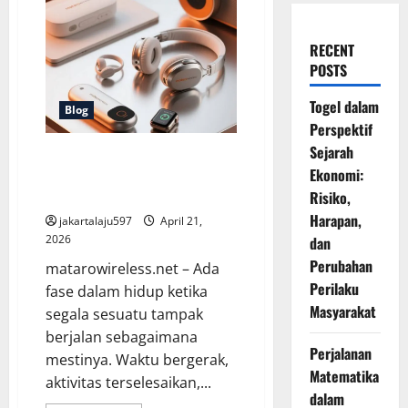
RECENT
POSTS
Togel dalam
Blog
Perspektif
Sejarah
Togel dan Riak Diam dalam
Ekonomi:
Waktu yang Tidak Pernah
Berhenti
Risiko,
Harapan,
jakartalaju597
April 21,
2026
dan
Perubahan
matarowireless.net – Ada
Perilaku
fase dalam hidup ketika
Masyarakat
segala sesuatu tampak
berjalan sebagaimana
Perjalanan
mestinya. Waktu bergerak,
Matematika
aktivitas terselesaikan,...
dalam