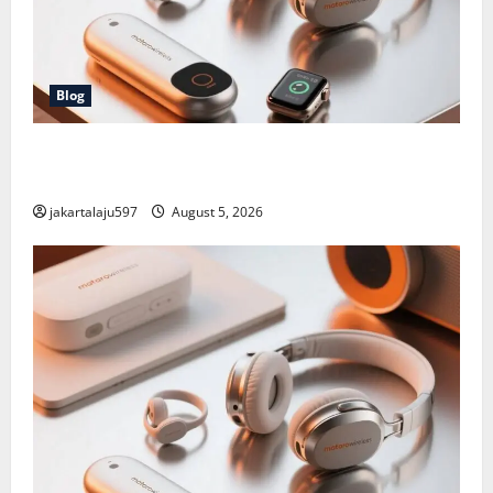
Blog
Perjalanan Matematika dalam Membentuk Peradaban
Manusia
jakartalaju597
August 5, 2026