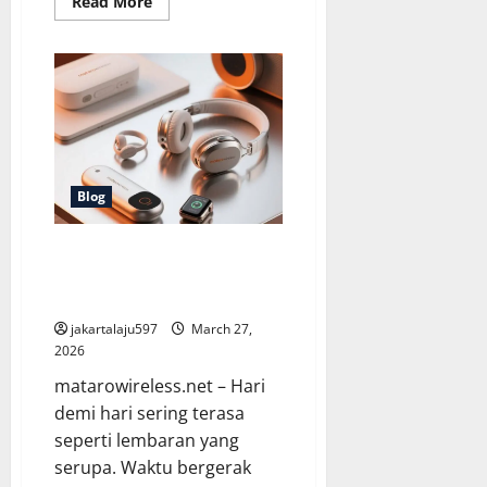
Read
Read More
more
about
Remang
Angka
di
Tepi
Senja
yang
Merah:
Refleksi
Naratif
tentang
Blog
Lingkaran
Togel
Togel dan Jejak Sunyi Pilihan:
Menyibak Harapan di Balik
Angka yang Tak Pasti
jakartalaju597
March 27,
2026
matarowireless.net – Hari
demi hari sering terasa
seperti lembaran yang
serupa. Waktu bergerak