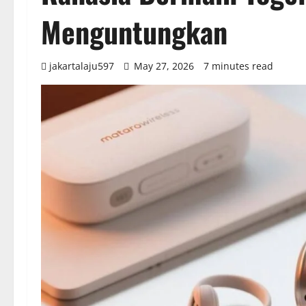
Menguntungkan
jakartalaju597
May 27, 2026
7 minutes read