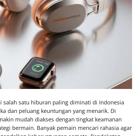
i salah satu hiburan paling diminati di Indonesia
gka dan peluang keuntungan yang menarik. Di
emakin mudah diakses dengan tingkat keamanan
rategi bermain. Banyak pemain mencari rahasia agar