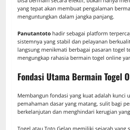
bisa bermain secara efektif, bukan hanya m
yang tepat akan membuat pengalaman berma
menguntungkan dalam jangka panjang.
Panutantoto
hadir sebagai platform terperc
sistemnya yang stabil dan pelayanan berkuali
langsung menikmati berbagai pasaran togel t
mengungkap rahasia bermain togel online ya
Fondasi Utama Bermain Togel O
Membangun fondasi yang kuat adalah kunci u
pemahaman dasar yang matang, sulit bagi p
berkelanjutan dan menghindari kerugian yang 
Togel atau Toto Gelap memiliki sejarah yang s