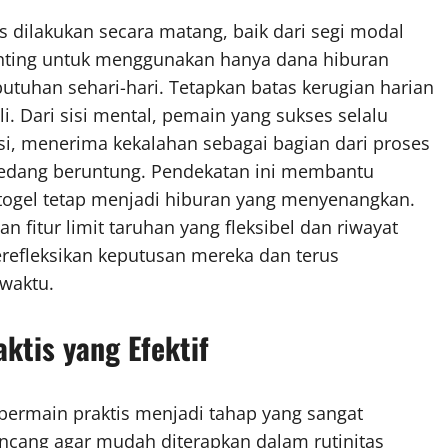
 dilakukan secara matang, baik dari segi modal
penting untuk menggunakan hanya dana hiburan
tuhan sehari-hari. Tetapkan batas kerugian harian
. Dari sisi mental, pemain yang sukses selalu
, menerima kekalahan sebagai bagian dari proses
 sedang beruntung. Pendekatan ini membantu
gel tetap menjadi hiburan yang menyenangkan.
 fitur limit taruhan yang fleksibel dan riwayat
refleksikan keputusan mereka dan terus
 waktu.
ktis yang Efektif
 bermain praktis menjadi tahap yang sangat
ancang agar mudah diterapkan dalam rutinitas