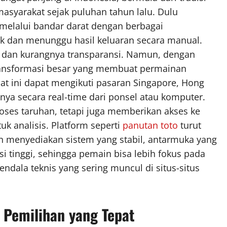
syarakat sejak puluhan tahun lalu. Dulu
 melalui bandar darat dengan berbagai
isik dan menunggu hasil keluaran secara manual.
nan dan kurangnya transparansi. Namun, dengan
transformasi besar yang membuat permainan
at ini dapat mengikuti pasaran Singapore, Hong
nya secara real-time dari ponsel atau komputer.
oses taruhan, tetapi juga memberikan akses ke
uk analisis. Platform seperti
panutan toto
turut
n menyediakan sistem yang stabil, antarmuka yang
i tinggi, sehingga pemain bisa lebih fokus pada
dala teknis yang sering muncul di situs-situs
n Pemilihan yang Tepat