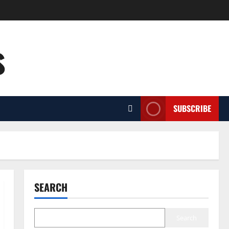
s
SUBSCRIBE
SEARCH
Search