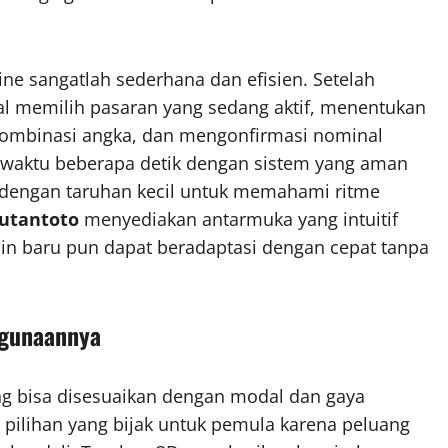
ine sangatlah sederhana dan efisien. Setelah
al memilih pasaran yang sedang aktif, menentukan
kombinasi angka, dan mengonfirmasi nominal
 waktu beberapa detik dengan sistem yang aman
 dengan taruhan kecil untuk memahami ritme
utantoto
menyediakan antarmuka yang intuitif
n baru pun dapat beradaptasi dengan cepat tanpa
ggunaannya
ng bisa disesuaikan dengan modal dan gaya
pilihan yang bijak untuk pemula karena peluang