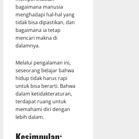
bagaimana manusia
menghadapi hal-hal yang
tidak bisa dipastikan, dan
bagaimana ia tetap
mencari makna di
dalamnya.
Melalui pengalaman ini,
seseorang belajar bahwa
hidup tidak harus rapi
untuk bisa berarti. Bahwa
dalam ketidakteraturan,
terdapat ruang untuk
memahami diri dengan
lebih dalam.
Kesimpulan: