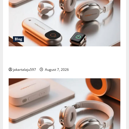
Blog
Togel dalam Perspektif Sejarah Ekonomi: Risiko,
Harapan, dan Perubahan Perilaku Masyarakat
jakartalaju597
August 7, 2026