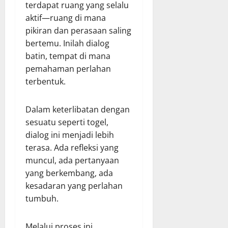
terdapat ruang yang selalu
aktif—ruang di mana
pikiran dan perasaan saling
bertemu. Inilah dialog
batin, tempat di mana
pemahaman perlahan
terbentuk.
Dalam keterlibatan dengan
sesuatu seperti togel,
dialog ini menjadi lebih
terasa. Ada refleksi yang
muncul, ada pertanyaan
yang berkembang, ada
kesadaran yang perlahan
tumbuh.
Melalui proses ini,