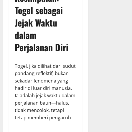
Togel sebagai
Jejak Waktu
dalam
Perjalanan Diri
Togel, jika dilihat dari sudut
pandang reflektif, bukan
sekadar fenomena yang
hadir di luar diri manusia.
Ia adalah jejak waktu dalam
perjalanan batin—halus,
tidak mencolok, tetapi
tetap memberi pengaruh.