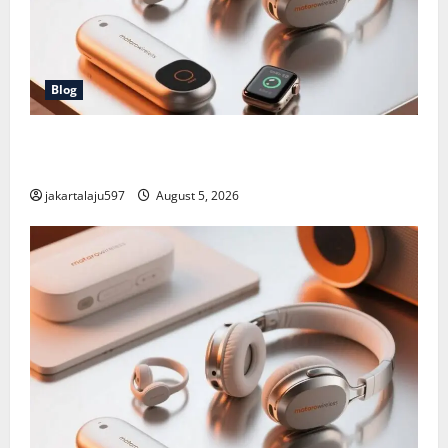
Blog
Perjalanan Matematika dalam Membentuk Peradaban
Manusia
jakartalaju597
August 5, 2026