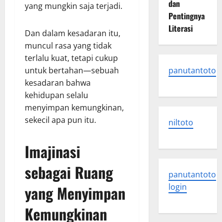
dan
yang mungkin saja terjadi.
Pentingnya
Literasi
Dan dalam kesadaran itu,
muncul rasa yang tidak
terlalu kuat, tetapi cukup
panutantoto
untuk bertahan—sebuah
kesadaran bahwa
kehidupan selalu
menyimpan kemungkinan,
sekecil apa pun itu.
niltoto
Imajinasi
sebagai Ruang
panutantoto
login
yang Menyimpan
Kemungkinan