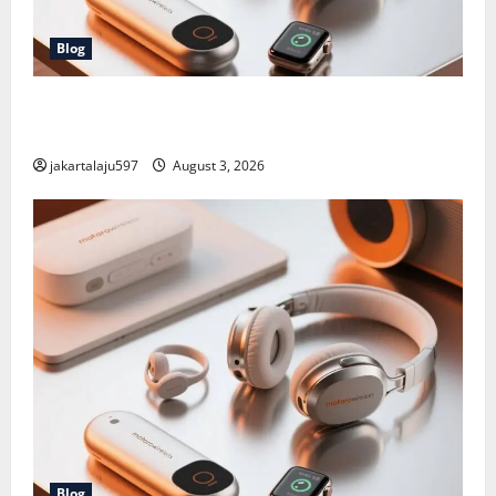
Blog
Togel sebagai Bahan Pembelajaran Sosial:
Memahami Perilaku Manusia di Era Informasi
jakartalaju597
August 3, 2026
Blog