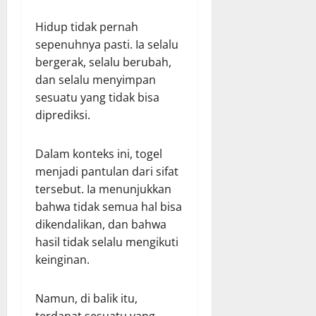
Hidup tidak pernah
sepenuhnya pasti. Ia selalu
bergerak, selalu berubah,
dan selalu menyimpan
sesuatu yang tidak bisa
diprediksi.
Dalam konteks ini, togel
menjadi pantulan dari sifat
tersebut. Ia menunjukkan
bahwa tidak semua hal bisa
dikendalikan, dan bahwa
hasil tidak selalu mengikuti
keinginan.
Namun, di balik itu,