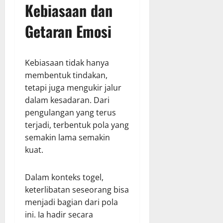
Kebiasaan dan
Getaran Emosi
Kebiasaan tidak hanya
membentuk tindakan,
tetapi juga mengukir jalur
dalam kesadaran. Dari
pengulangan yang terus
terjadi, terbentuk pola yang
semakin lama semakin
kuat.
Dalam konteks togel,
keterlibatan seseorang bisa
menjadi bagian dari pola
ini. Ia hadir secara