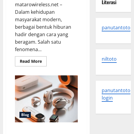
Literasi
matarowireless.net –
Dalam kehidupan
masyarakat modern,
berbagai bentuk hiburan
panutantoto
hadir dengan cara yang
beragam. Salah satu
fenomena...
niltoto
Read
Read More
more
about
Di
Antara
Logika
dan
panutantoto
Keberuntungan:
Menelusuri
login
Fenomena
Togel
dalam
Kehidupan
Blog
Masyarakat
Mengenal Dunia Togel dan