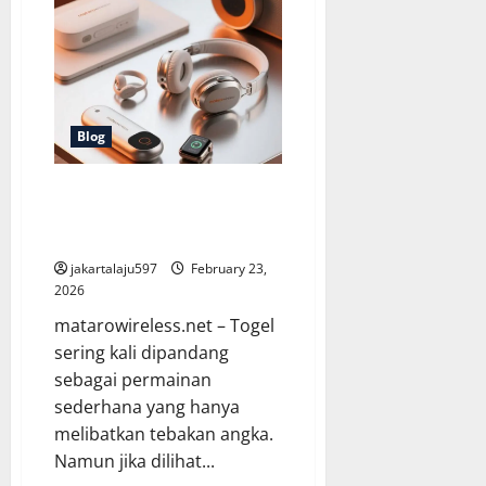
Keberuntungan:
Membaca
Togel
sebagai
Cermin
Harapan
di
Tengah
Ketidakpastian
Blog
Hidup
Antara Angka dan Asa: Togel
sebagai Cermin Kebutuhan dan
Keinginan Manusia
jakartalaju597
February 23,
2026
matarowireless.net – Togel
sering kali dipandang
sebagai permainan
sederhana yang hanya
melibatkan tebakan angka.
Namun jika dilihat...