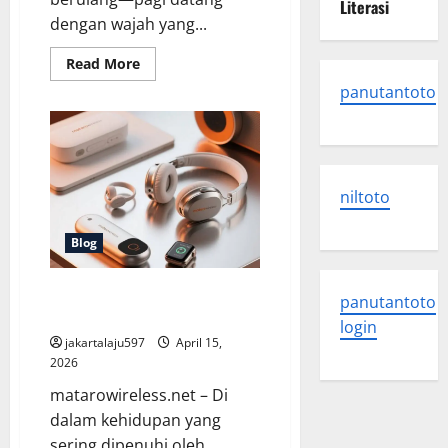
Literasi
dengan wajah yang...
Read
Read More
more
about
panutantoto
Di
Antara
Keheningan
dan
Kemungkinan
niltoto
Blog
Togel sebagai Fragmen Sunyi
panutantoto
dalam Perjalanan Batin
login
jakartalaju597
April 15,
2026
matarowireless.net – Di
dalam kehidupan yang
sering dipenuhi oleh