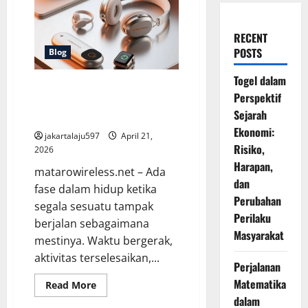
RECENT
POSTS
Blog
Togel dalam
Togel dan Riak Diam dalam
Perspektif
Waktu yang Tidak Pernah
Sejarah
Berhenti
Ekonomi:
jakartalaju597
April 21,
Risiko,
2026
Harapan,
matarowireless.net – Ada
dan
fase dalam hidup ketika
Perubahan
segala sesuatu tampak
Perilaku
berjalan sebagaimana
Masyarakat
mestinya. Waktu bergerak,
aktivitas terselesaikan,...
Perjalanan
Matematika
Read
Read More
more
dalam
about