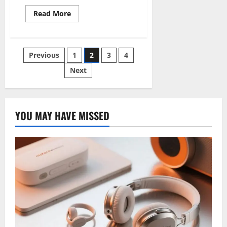
Read
Read More
more
about
Togel
dan
Jejak
Posts
Previous
1
2
3
4
Sunyi
Pilihan:
Menyibak
Next
pagination
Harapan
di
Balik
Angka
yang
Tak
YOU MAY HAVE MISSED
Pasti