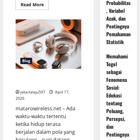
Probabilitas
Read
Read More
more
, Variabel
about
Togel
Acak, dan
dan
Pentingnya
Jejak
Waktu
Pemahaman
yang
Mengendap
Statistik
dalam
Pikiran
Memahami
Blog
Togel
sebagai
Di Antara Keheningan dan
Fenomena
Kemungkinan
Sosial:
jakartalaju597
April 17,
Edukasi
2026
tentang
matarowireless.net – Ada
Peluang,
waktu-waktu tertentu
Persepsi,
ketika hidup terasa
dan
berjalan dalam pola yang
Pentingnya
berulang—pagi datang