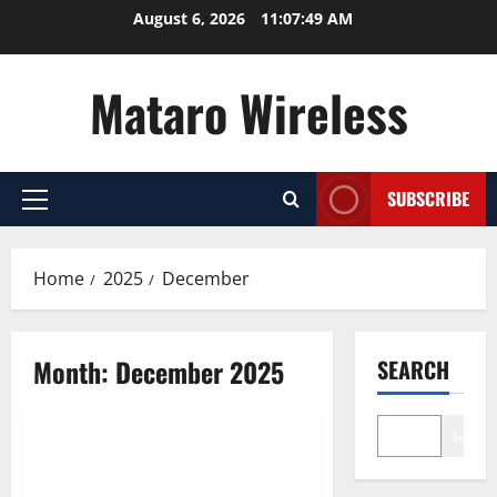
Skip
August 6, 2026
11:07:50 AM
to
content
Mataro Wireless
SUBSCRIBE
Primary
Menu
Home
2025
December
Month:
December 2025
SEARCH
Blog
Search
Pembahasan Togel: Fenomena
Prediksi Angka yang Mengakar