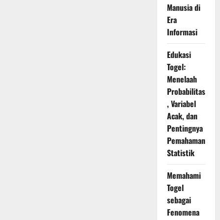
Manusia di
Era
Informasi
Edukasi
Togel:
Menelaah
Probabilitas
, Variabel
Acak, dan
Pentingnya
Pemahaman
Statistik
Memahami
Togel
sebagai
Fenomena