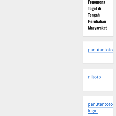
Fenomena
Togel di
Tengah
Perubahan
Masyarakat
panutantoto
niltoto
panutantoto
login